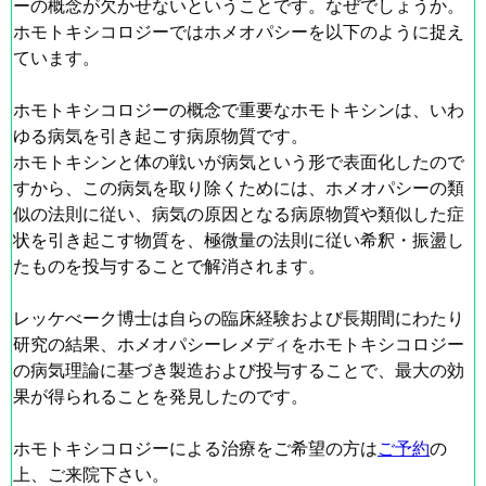
ーの概念が欠かせないということです。なぜでしょうか。
ホモトキシコロジーではホメオパシーを以下のように捉え
ています。
ホモトキシコロジーの概念で重要な
ホモトキシン
は、いわ
ゆる病気を引き起こす病原物質です。
ホモトキシン
と体の戦いが病気という形で表面化したので
すから、この病気を取り除くためには、ホメオパシーの類
似の法則に従い、病気の原因となる病原物質や類似した症
状を引き起こす物質を、極微量の法則に従い希釈・振盪し
たものを投与することで解消されます。
レッケべーク博士は自らの臨床経験および長期間にわたり
研究の結果、ホメオパシーレメディをホモトキシコロジー
の病気理論に基づき製造および投与することで、最大の効
果が得られることを発見したのです。
ホモトキシコロジーによる治療をご希望の方は
ご予約
の
上、ご来院下さい。