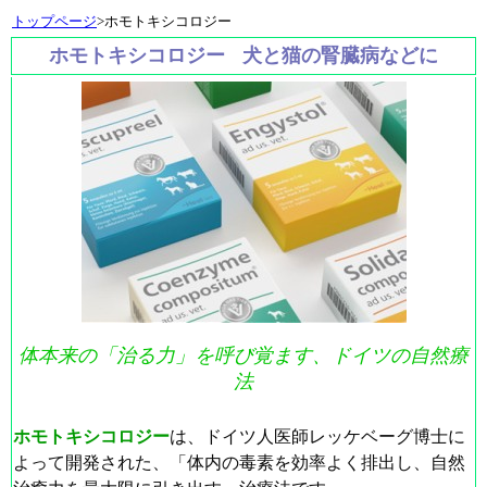
トップページ
>ホモトキシコロジー
ホモトキシコロジー
犬と猫の腎臓病などに
体本来の「治る力」を呼び覚ます、ドイツの自然療
法
ホモトキシコロジー
は、ドイツ人医師レッケベーグ博士に
よって開発された、「体内の毒素を効率よく排出し、自然