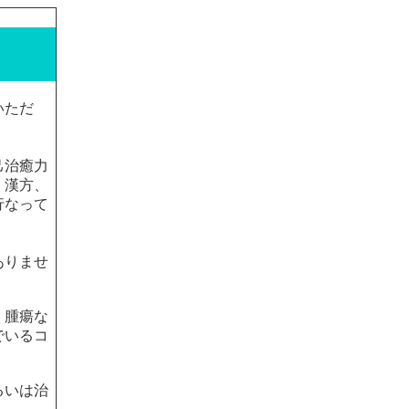
いただ
己治癒力
、漢方、
行なって
ありませ
、腫瘍な
でいるコ
るいは治