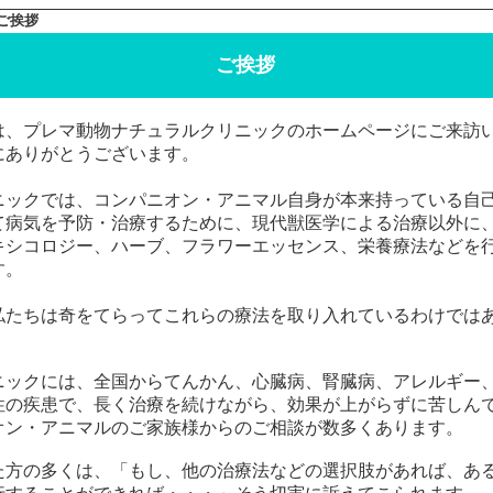
 ご挨拶
ご挨拶
は、プレマ動物ナチュラルクリニックのホームページにご来訪
にありがとうございます。
ニックでは、コンパニオン・アニマル自身が本来持っている自
て病気を予防・治療するために、現代獣医学による治療以外に
キシコロジー、ハーブ、フラワーエッセンス、栄養療法などを
す。
私たちは奇をてらってこれらの療法を取り入れているわけでは
ニックには、全国からてんかん、心臓病、腎臓病、アレルギー
性の疾患で、長く治療を続けながら、効果が上がらずに苦しん
オン・アニマルのご家族様からのご相談が数多くあります。
た方の多くは、「もし、他の治療法などの選択肢があれば、あ