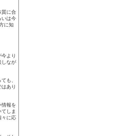
体質に合
るいは今
方に知
が今より
談しなが
っても、
ではあり
い情報を
いてしま
個々に応