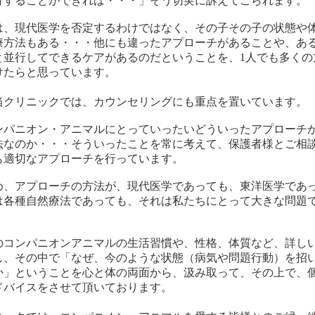
行することができれば・・・」そう切実に訴えてこられます。
は、現代医学を否定するわけではなく、その子その子の状態や
療方法もある・・・他にも違ったアプローチがあることや、あ
と並行してできるケアがあるのだということを、
1
人でも多くの
けたらと思っています。
当クリニックでは、カウンセリングにも重点を置いています。
ンパニオン・アニマル
にとっていったいどういったアプローチ
法なのか・・・そういったことを常に考えて、保護者様とご相
も適切なアプローチを行っています。
め、アプローチの方法が、現代医学であっても、東洋医学であ
は各種自然療法であっても、それは私たちにとって大きな問題
。
のコンパニオンアニマルの生活習慣や、性格、体質など、詳し
し、その中で「なぜ、今のような状態（病気や問題行動）を招
か」ということを心と体の両面から、汲み取って、その上で、
ドバイスをさせて頂いております。