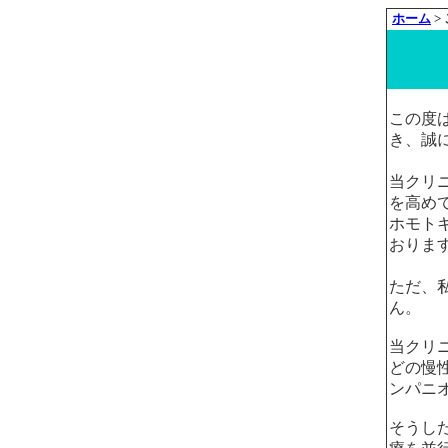
ホーム
>
この度
き、誠
当クリ
を高め
ホモト
おりま
ただ、
ん。
当クリ
どの慢
ンパニ
そうし