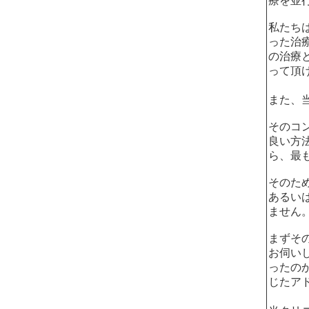
療を並
私たち
った治
の治療
って頂
また、
その
コ
良い方
ら、最
そのた
あるい
ません
まずそ
お伺い
ったの
じたア